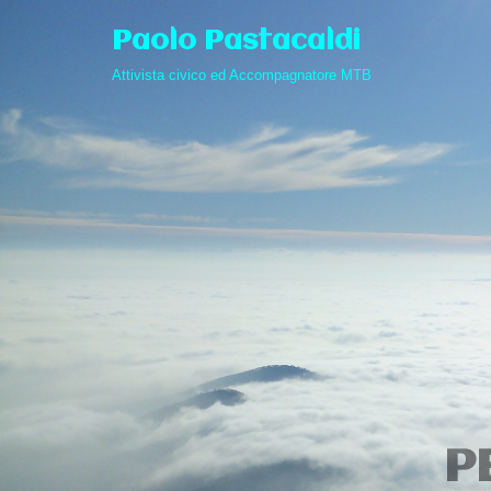
Paolo Pastacaldi
Vai
Attivista civico ed Accompagnatore MTB
al
contenuto
P