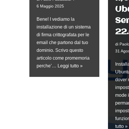
6 Maggio 2025
Ub
Se
Bene! I vediamo la
installazione di un sistema
22
di firma crittografata per le
email che partono dal tuo
di
Paolo
dominio. Scrivo questo
31 Ago
articolo come promemoria
Instal
perche’…
Leggi tutto »
Ubuntu
dover 
impost
mode i
perman
impost
funzi
tutto »