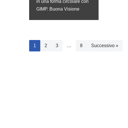
in una forma circolare con
GIMP. Buona Visione
1
2
3
…
8
Successivo »