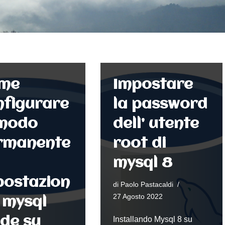
me
Impostare
nfigurare
la password
 modo
dell’ utente
rmanente
root di
mysql 8
postazion
di
Paolo Pastacaldi
27 Agosto 2022
i mysql
de su
Installando Mysql 8 su