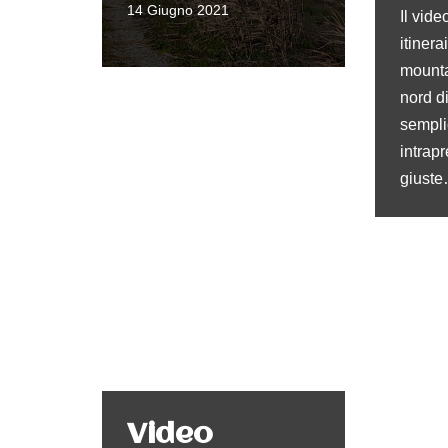
14 Giugno 2021
Il vide
itinera
mounta
nord d
sempli
intrap
giust
Video