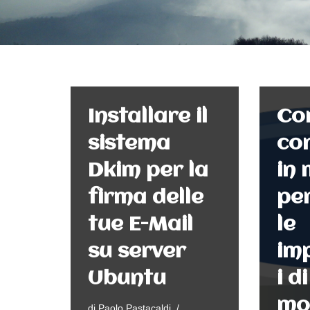
Installare il
Co
sistema
co
Dkim per la
in
firma delle
pe
tue E-Mail
le
su server
im
Ubuntu
i d
mo
di
Paolo Pastacaldi