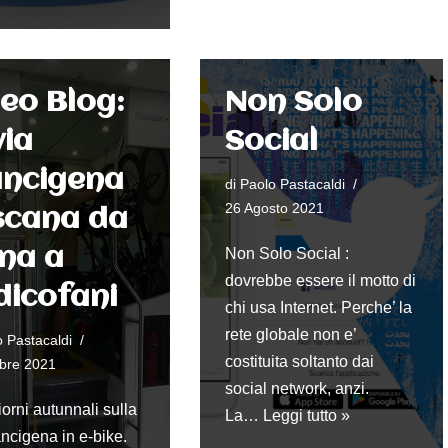
eo Blog:
Non Solo
via
Social
ancigena
di
Paolo Pastacaldi
26 Agosto 2021
scana da
na a
Non Solo Social :
dovrebbe essere il motto di
dicofani
chi usa Internet. Perche’ la
rete globale non e’
 Pastacaldi
costituita soltanto dai
obre 2021
social network, anzi.
orni autunnali sulla
La…
Leggi tutto »
ancigena in e-bike.