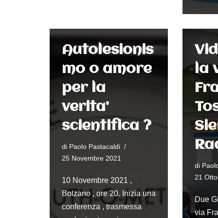
Autolesionis
Vid
mo o amore
la 
per la
Fr
verita’
To
scientifica ?
Sie
Ra
di
Paolo Pastacaldi
25 Novembre 2021
di
Paolo
21 Ott
10 Novembre 2021 ,
Bolzano , ore 20. Inizia una
Due Gi
conferenza , trasmessa
via Fr