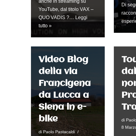
anche in streaming su
Di seg
YouTube, dal titolo VAX –
raccon
QUO VADIS ?…
Leggi
esperi
tutto »
Video Blog
Tou
della via
dal
Francigena
nor
da Lucca a
Pra
Siena in e-
Tra
bike
di
Paolo
8 Marz
di
Paolo Pastacaldi