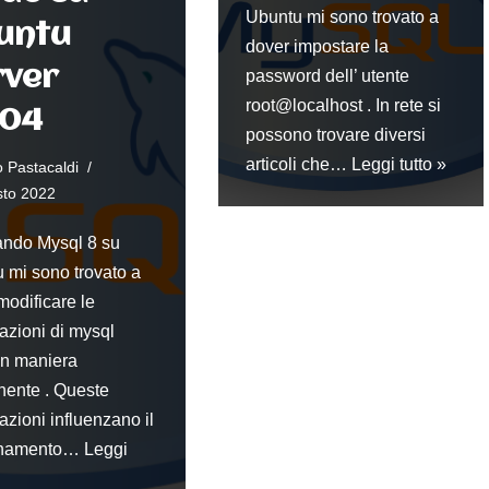
Ubuntu mi sono trovato a
untu
dover impostare la
rver
password dell’ utente
root@localhost . In rete si
.04
possono trovare diversi
articoli che…
Leggi tutto »
 Pastacaldi
sto 2022
lando Mysql 8 su
 mi sono trovato a
modificare le
azioni di mysql
n maniera
ente . Queste
azioni influenzano il
onamento…
Leggi