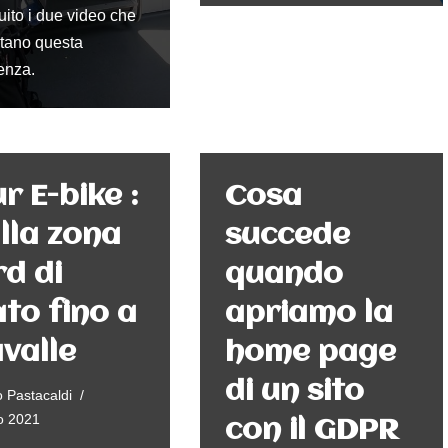
uito i due video che
tano questa
enza.
r E-bike :
Cosa
lla zona
succede
d di
quando
to fino a
apriamo la
valle
home page
di un sito
 Pastacaldi
o 2021
con il GDPR