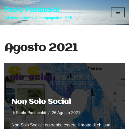
Paolo Pastacaldi
Vai
Attivista civico ed Accompagnatore MTB
al
contenuto
Agosto 2021
Non Solo Social
di
Paolo Pastacaldi
26 Agosto 2021
Non Solo Social : dovrebbe essere il motto di chi usa