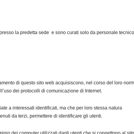
o presso la predetta sede e sono curati solo da personale tecnic
onamento di questo sito web acquisiscono, nel corso del loro nor
ll’uso dei protocolli di comunicazione di Internet.
ate a interessati identificati, ma che per loro stessa natura
uti da terzi, permettere di identificare gli utenti.
minio dei computer utilizzati dagli utenti che si connettono al sito,