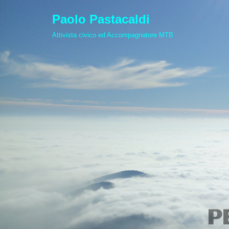
Paolo Pastacaldi
Vai
Attivista civico ed Accompagnatore MTB
al
contenuto
P