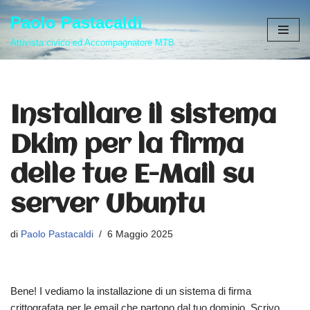
Paolo Pastacaldi
Vai
Attivista civico ed Accompagnatore MTB
al
contenuto
Installare il sistema
Dkim per la firma
delle tue E-Mail su
server Ubuntu
di
Paolo Pastacaldi
6 Maggio 2025
Bene! I vediamo la installazione di un sistema di firma
crittografata per le email che partono dal tuo dominio. Scrivo