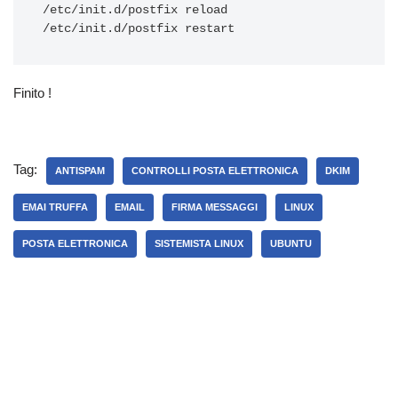
/etc/init.d/postfix reload

Finito !
Tag:
ANTISPAM
CONTROLLI POSTA ELETTRONICA
DKIM
EMAI TRUFFA
EMAIL
FIRMA MESSAGGI
LINUX
POSTA ELETTRONICA
SISTEMISTA LINUX
UBUNTU