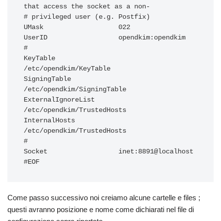
that access the socket as a non-

# privileged user (e.g. Postfix)

UMask                   022

UserID                  opendkim:opendkim

#

KeyTable                
/etc/opendkim/KeyTable

SigningTable            
/etc/opendkim/SigningTable

ExternalIgnoreList      
/etc/opendkim/TrustedHosts

InternalHosts           
/etc/opendkim/TrustedHosts

#

Socket                  inet:8891@localhost

Come passo successivo noi creiamo alcune cartelle e files ;
questi avranno posizione e nome come dichiarati nel file di