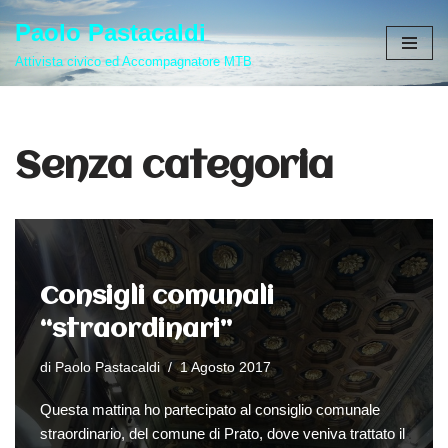
Paolo Pastacaldi
Vai
Attivista civico ed Accompagnatore MTB
al
contenuto
Senza categoria
Consigli comunali
“straordinari”
di
Paolo Pastacaldi
1 Agosto 2017
Questa mattina ho partecipato al consiglio comunale
straordinario, del comune di Prato, dove veniva trattato il