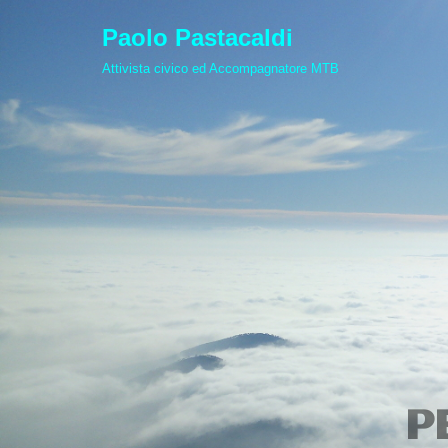
Paolo Pastacaldi
Vai
Attivista civico ed Accompagnatore MTB
al
contenuto
P