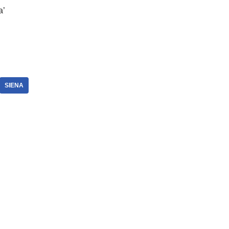
a’
SIENA