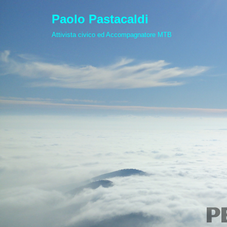
Paolo Pastacaldi
Vai
Attivista civico ed Accompagnatore MTB
al
contenuto
P