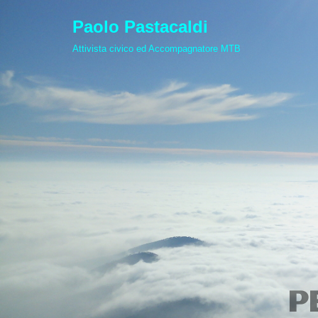
Paolo Pastacaldi
Vai
Attivista civico ed Accompagnatore MTB
al
contenuto
P