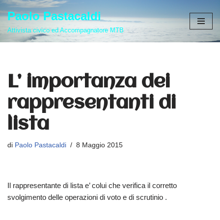
Paolo Pastacaldi
Vai
Attivista civico ed Accompagnatore MTB
al
contenuto
L’ importanza dei
rappresentanti di
lista
di
Paolo Pastacaldi
8 Maggio 2015
Il rappresentante di lista e’ colui che verifica il corretto
svolgimento delle operazioni di voto e di scrutinio .