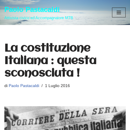
Paolo Pastacaldi
Vai
Attivista civico ed Accompagnatore MTB
al
contenuto
La costituzione
Italiana : questa
sconosciuta !
di
Paolo Pastacaldi
1 Luglio 2016