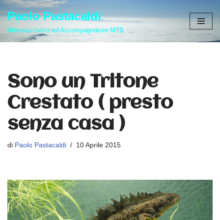
Paolo Pastacaldi
Vai
Attivista civico ed Accompagnatore MTB
al
contenuto
Sono un Tritone
Crestato ( presto
senza casa )
di
Paolo Pastacaldi
10 Aprile 2015