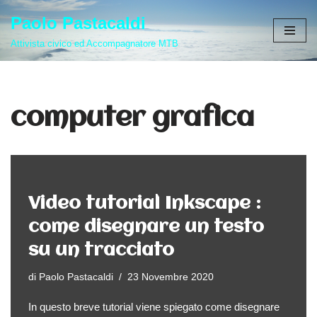
Paolo Pastacaldi
Vai
Attivista civico ed Accompagnatore MTB
al
contenuto
computer grafica
Video tutorial Inkscape :
come disegnare un testo
su un tracciato
di
Paolo Pastacaldi
23 Novembre 2020
In questo breve tutorial viene spiegato come disegnare