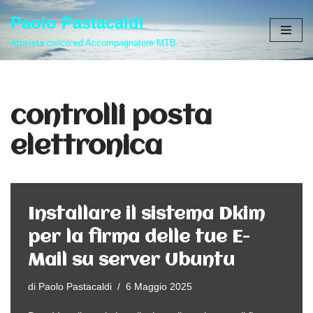
Paolo Pastacaldi
Vai
Attivista civico ed Accompagnatore MTB
al
contenuto
controlli posta
elettronica
Installare il sistema Dkim
per la firma delle tue E-
Mail su server Ubuntu
di
Paolo Pastacaldi
6 Maggio 2025