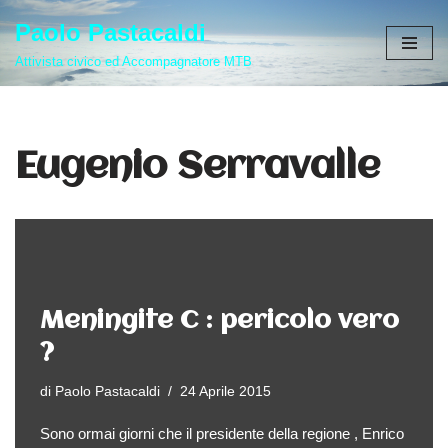
Paolo Pastacaldi
Vai
Attivista civico ed Accompagnatore MTB
al
contenuto
Eugenio Serravalle
Meningite C : pericolo vero
?
di
Paolo Pastacaldi
24 Aprile 2015
Sono ormai giorni che il presidente della regione , Enrico