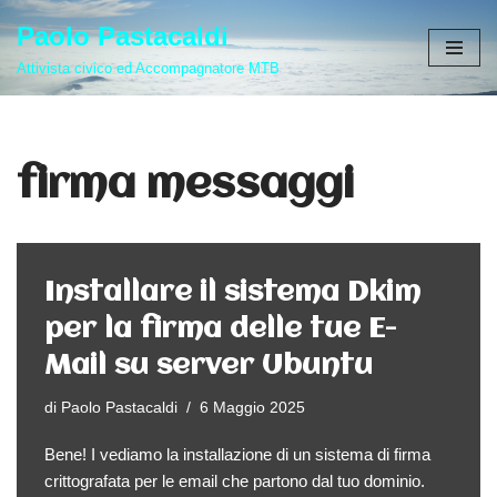
Paolo Pastacaldi
Vai
Attivista civico ed Accompagnatore MTB
al
contenuto
firma messaggi
Installare il sistema Dkim
per la firma delle tue E-
Mail su server Ubuntu
di
Paolo Pastacaldi
6 Maggio 2025
Bene! I vediamo la installazione di un sistema di firma
crittografata per le email che partono dal tuo dominio.