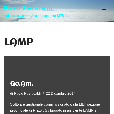
Paolo Pastacaldi
Vai
Attivista civico ed Accompagnatore MTB
al
contenuto
LAMP
Ge.Am.
di
Paolo Pastacaldi
22 Dicembre 2014
Software gestionale commissionato dalla LILT sezione
provinciale di Prato . Sviluppato in ambiente LAMP si