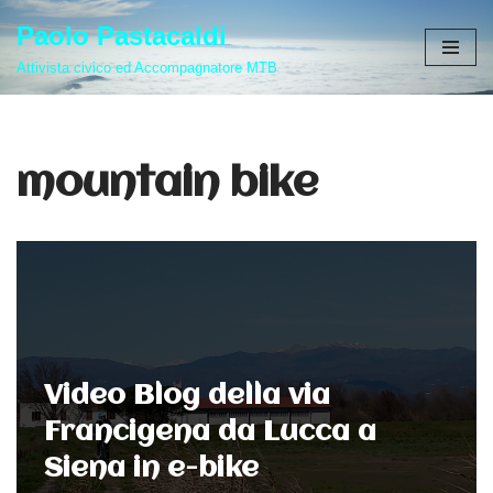
Paolo Pastacaldi
Vai
Attivista civico ed Accompagnatore MTB
al
contenuto
mountain bike
Video Blog della via
Francigena da Lucca a
Siena in e-bike