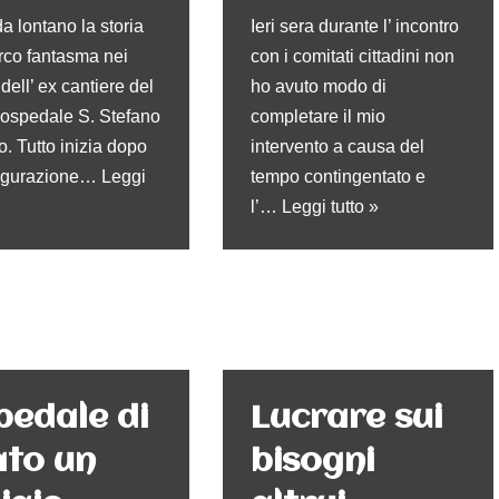
a lontano la storia
Ieri sera durante l’ incontro
rco fantasma nei
con i comitati cittadini non
 dell’ ex cantiere del
ho avuto modo di
ospedale S. Stefano
completare il mio
o. Tutto inizia dopo
intervento a causa del
augurazione…
Leggi
tempo contingentato e
l’…
Leggi tutto »
pedale di
Lucrare sui
ato un
bisogni