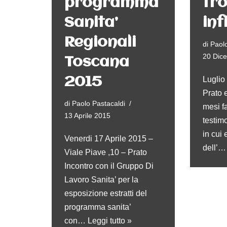
programma
tro
Sanita’
inf
Regionali
di
Paolo
20 Dic
Toscana
2015
Luglio
Prato e
di
Paolo Pastacaldi
mesi fa
13 Aprile 2015
testim
in cui 
Venerdi 17 Aprile 2015 –
dell’
Viale Piave ,10 – Prato
Incontro con il Gruppo Di
Lavoro Sanita’ per la
esposizione estratti del
programma sanita’
con…
Leggi tutto »