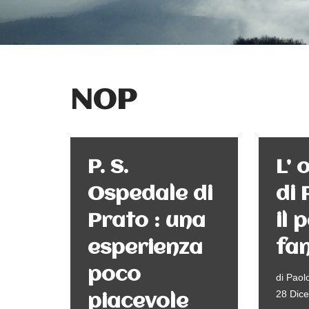
NOP
P. S.
L’ 
Ospedale di
di 
Prato : una
il 
esperienza
fa
poco
di
Paolo
28 Dic
piacevole