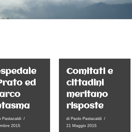
ospedale
Comitati e
Prato ed
cittadini
parco
meritano
ntasma
risposte
 Pastacaldi
di
Paolo Pastacaldi
embre 2015
21 Maggio 2015