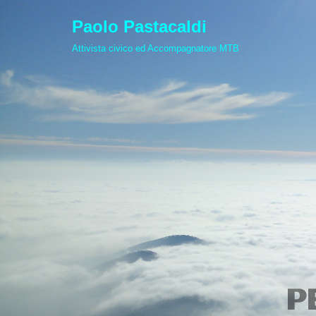
Paolo Pastacaldi
Vai
Attivista civico ed Accompagnatore MTB
al
contenuto
P