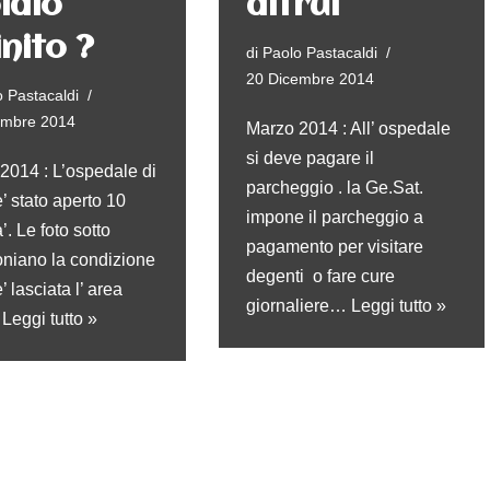
iaio
altrui
inito ?
di
Paolo Pastacaldi
20 Dicembre 2014
 Pastacaldi
embre 2014
Marzo 2014 : All’ ospedale
si deve pagare il
 2014 : L’ospedale di
parcheggio . la Ge.Sat.
’ stato aperto 10
impone il parcheggio a
’. Le foto sotto
pagamento per visitare
oniano la condizione
degenti o fare cure
e’ lasciata l’ area
giornaliere…
Leggi tutto »
…
Leggi tutto »