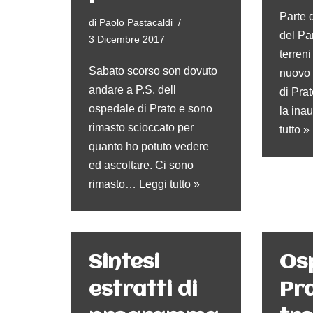
Parte d
di
Paolo Pastacaldi
del Pa
3 Dicembre 2017
terreni
Sabato scorso son dovuto
nuovo 
andare a P.S. dell
di Prat
ospedale di Prato e sono
la in
rimasto scioccato per
tutto »
quanto ho potuto vedere
ed ascoltare. Ci sono
rimasto…
Leggi tutto »
Sintesi
Os
estratti di
Pr