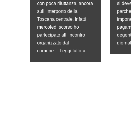
con poca riluttanza, ancora
si dev
sull’ interporto della
parche
Toscana centrale. Infatti
impone
mercoledi scorso ho
pagame
partecipato all’ incontro
degent
organizzato dal
giorna
comune…
Leggi tutto »