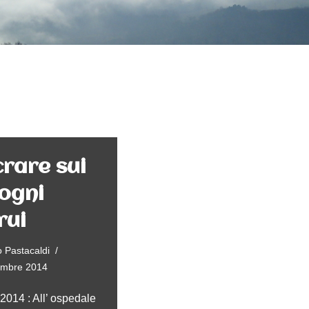
rare sui
ogni
rui
 Pastacaldi
embre 2014
2014 : All’ ospedale