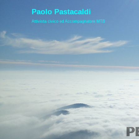
Paolo Pastacaldi
Vai
Attivista civico ed Accompagnatore MTB
al
contenuto
P