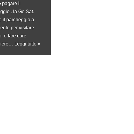
e pagare il
ggio . la Ge.Sat.
 il parcheggio a
nto per visitare
i o fare cure
liere…
Leggi tutto »