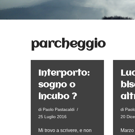
parcheggio
Interporto:
Luc
sogno o
bis
incubo ?
alt
di
Paolo Pastacaldi
di
Paolo
25 Luglio 2016
20 Dic
Mi trovo a scrivere, e non
Marzo 