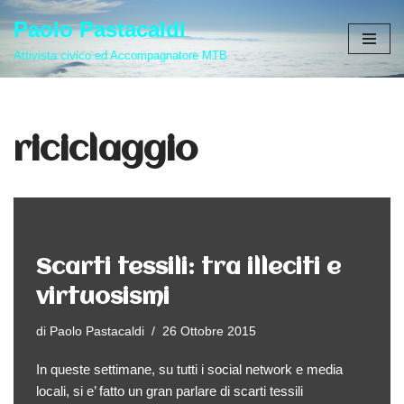
Paolo Pastacaldi
Vai
Attivista civico ed Accompagnatore MTB
al
contenuto
riciclaggio
Scarti tessili: tra illeciti e
virtuosismi
di
Paolo Pastacaldi
26 Ottobre 2015
In queste settimane, su tutti i social network e media
locali, si e’ fatto un gran parlare di scarti tessili