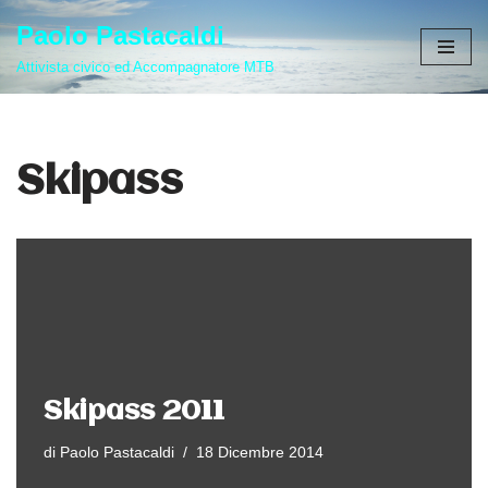
Paolo Pastacaldi
Vai
Attivista civico ed Accompagnatore MTB
al
contenuto
Skipass
Skipass 2011
di
Paolo Pastacaldi
18 Dicembre 2014