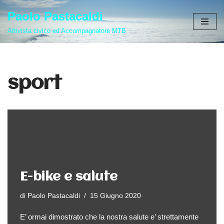
Paolo Pastacaldi
Vai
Attivista civico ed Accompagnatore MTB
al
contenuto
sport
E-bike e salute
di
Paolo Pastacaldi
15 Giugno 2020
E’ ormai dimostrato che la nostra salute e’ strettamente