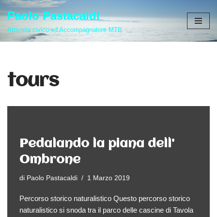
Paolo Pastacaldi
Vai
Attivista civico ed Accompagnatore MTB
al
contenuto
tours
Pedalando la piana dell’
Ombrone
di
Paolo Pastacaldi
1 Marzo 2019
Percorso storico naturalistico Questo percorso storico
naturalistico si snoda tra il parco delle cascine di Tavola