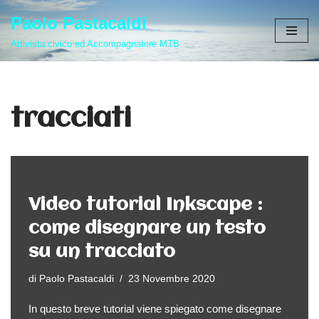
Paolo Pastacaldi
Vai
Attivista civico ed Accompagnatore MTB
al
contenuto
tracciati
Video tutorial Inkscape :
come disegnare un testo
su un tracciato
di
Paolo Pastacaldi
23 Novembre 2020
In questo breve tutorial viene spiegato come disegnare