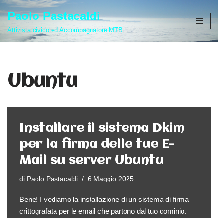
Paolo Pastacaldi
Vai
Attivista civico ed Accompagnatore MTB
al
contenuto
Ubuntu
Installare il sistema Dkim
per la firma delle tue E-
Mail su server Ubuntu
di
Paolo Pastacaldi
6 Maggio 2025
Bene! I vediamo la installazione di un sistema di firma
crittografata per le email che partono dal tuo dominio.