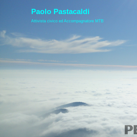
Paolo Pastacaldi
Vai
Attivista civico ed Accompagnatore MTB
al
contenuto
P