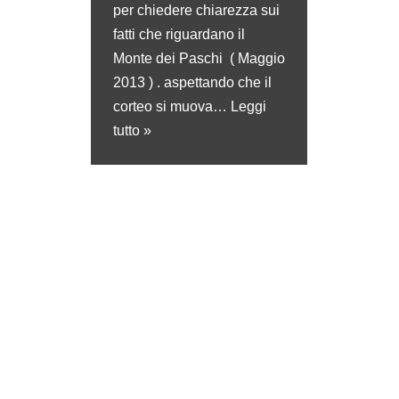
per chiedere chiarezza sui
fatti che riguardano il
Monte dei Paschi ( Maggio
2013 ) . aspettando che il
corteo si muova…
Leggi
tutto »